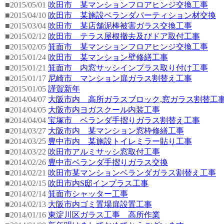
■2015/05/01
吹田市 某マンションフロアヒンジ交換工事
■2015/04/10
吹田市 某施設ベランダパーティション材交換
■2015/03/04
吹田市 某店舗泥棒被害ガラス交換工事
■2015/02/12
吹田市 テラス屋根撤去及びドア取付工事
■2015/02/05
箕面市 某マンションフロアヒンジ交換工事
■2015/01/24
吹田市 某マンション壁修繕工事
■2015/01/21
箕面市 内窓サッシインプラス取り付け工事
■2015/01/17
尼崎市 マンション扉ガラス割替え工事
■2015/01/05
謹賀新年
■2014/04/07
大阪市内 高所ガラスブロック,窓ガラス割替工
■2014/04/05
大阪市内ヨガスクール内装工事
■2014/04/04
宝塚市 ベランダ手摺りガラス割替え工事
■2014/03/27
大阪市内 某マンション窓枠修繕工事
■2014/03/25
豊中市内 某施設トイレミラー貼り工事
■2014/03/22
吹田市アルミサッシ窓取付工事
■2014/02/26
豊中市ベランダ手摺りガラス交換
■2014/02/21
吹田市某マンションベランダガラス割替え工事
■2014/02/15
吹田市内S邸インプラス工事
■2014/02/14
箕面市シャッター工事
■2014/02/13
大阪市内ゴミ置場扉設置工事
■2014/01/16
東淀川区ガラス工事 高所作業