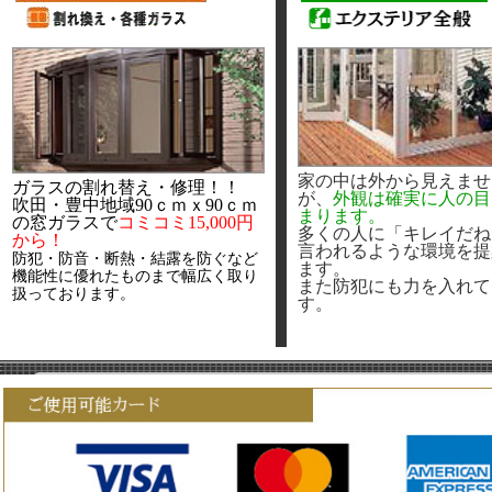
家の中は外から見えませ
ガラスの割れ替え・修理！！
が、
外観は確実に人の目
吹田・豊中地域90ｃｍｘ90ｃｍ
まります。
の窓ガラスで
コミコミ15,000円
多くの人に「キレイだね
から！
言われるような環境を提
防犯・防音・断熱・結露を防ぐなど
ます。
機能性に優れたものまで幅広く取り
また防犯にも力を入れて
扱っております。
す。