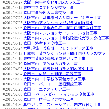
■2012/09/27
大阪市内事務所ビルFIXガラス工事
■2012/09/12
豊中市フロアヒンジ交換工事
■2012/08/22
吹田市事務所入口扉交換工事
■2012/07/27
大阪市内 駐車場出入り口カーブミラー工事
■2012/07/25
大阪市内某マンション扉ガラス割れ替え
■2012/07/06
吹田市内 某集合住宅 勝手口網戸取付工事
■2012/07/04
大阪市内マンションサッシレール改修工事
■2012/06/23
大阪市内マンション非常階段屋根ガラス交換工事
■2012/06/13
吹田市浴室ドア交換工事
■2012/05/24
六甲現場 某店舗 フロントガラス工事
■2012/05/12
兵庫県 某マンション廊下間仕切りガラス交換
■2012/04/19
豊中市某冠婚葬祭場屋根ガラス工事
■2012/04/10
吹田市内 某飲食店ガラス工事
■2012/04/07
大阪市内 熱線反射ガラス割れ替え工事
■2012/04/04
吹田市 M邸 玄関庇 新設工事
■2012/04/02
大阪市内 中学校体育館ガラス工事
■2012/03/03
吹田市 バルコニー屋根新設工事
■2012/02/25
吹田市 エクステリア工事
■2012/02/08
吹田市 ベランダパーティション交換工事
■2012/02/06
吹田市 勝手口ドア交換工事
■2012/01/30
真空ガラス「スペーシア」、内窓取付け工事