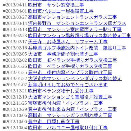
■2013/04/11
吹田市 サッシ窓交換工事
■2013/04/01
吹田市バルコニー屋根設置工事
■2013/03/27
高槻市マンションエントランスガラス工事
■2013/03/14
河内長野市 マンションエントランス扉ガラス
■2013/03/13
吹田市 マンション室内壁面ミラー貼り工事
■2013/02/23
吹田市マンション階段踊り場ガラス割れ替え工事
■2013/02/17
天王寺 お花屋さん リフォーム工事
■2013/02/16
兵庫県ゴルフ場施設内トイレ改装 鏡貼り工事
■2013/02/05
大阪市 事務所硝子割れ替え工事
■2013/02/02
吹田市 4Fベランダ手摺りガラス交換工事
■2013/01/26
吹田市 ベランダ手摺りガラス交換工事
■2013/01/25
豊中市 後付内窓インプラス取付け工事
■2013/01/22
大阪市内マンションベランダガラス割れ替え
■2013/01/07
新年明けましておめでとうございます
■2012/12/21
吹田市ベランダ物干し受け工事
■2012/12/19
大阪市マンションゴミ置場引戸設置工事
■2012/11/25
宝塚市後付内窓「インプラス」工事
■2012/10/29
豊中市後付出来る内窓「インプラス」工事
■2012/10/06
高槻市 マンションガラス割れ替え工事
■2012/10/06
豊中市 目隠し衝立工事
■2012/10/04
吹田市 バルコニー屋根取り付け工事